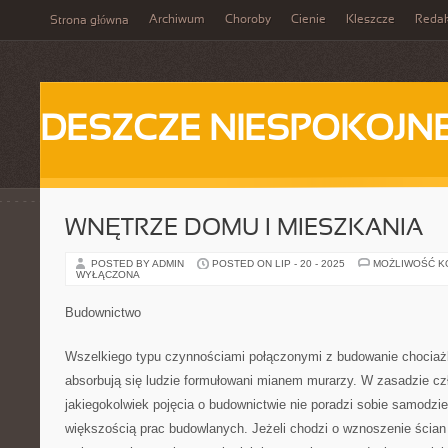
Archiwum
Choroby
Cienie
Kleszcze
Redak
Strona główna
DESZCZE NIESPOKOJN
WNĘTRZE DOMU I MIESZKANIA
POSTED BY ADMIN
POSTED ON LIP - 20 - 2025
MOŻLIWOŚĆ 
WYŁĄCZONA
Budownictwo
Wszelkiego typu czynnościami połączonymi z budowanie chociaż
absorbują się ludzie formułowani mianem murarzy. W zasadzie czł
jakiegokolwiek pojęcia o budownictwie nie poradzi sobie samodzi
większością prac budowlanych. Jeżeli chodzi o wznoszenie ścia