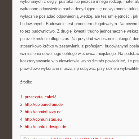
wykonanych z cegły, pustaka lub jeszcze innego rodzaju materiał
wykonane odpowiednio osoba decydująca się na wykonanie takie
wyłącznie posiadać odpowiednią wiedzę, ale też umiejętności, ja
budowlanych. Budowanie jest procesem długotrwałym. Na pewno
to też budownictwo. Z drugiej kwestii trudno jednoznacznie wska
przez określenie długi czas. Na przykład wznoszenie jakiegoś do
stosunkowo krótko w zestawieniu z profesjami budowlanymi posia
wzniesienie dowolnego obfitego wieżowca miejskiego. Na podstaw
kosztorysowanie w budownictwie wolno śmiało powiedzieć, że pra
prawidłowo wykonane muszą się odbywać przy udziela wykwalifik
źródło:
———————————
1.
przeczytaj całość
2.
http://colouredrain.de
3.
http://comixfuzzy.de
4.
http://comunistas.eu
5.
http://control-design.de
CATEGORIES:
KUCHNIA WEGETARIAŃSKA I WEGAŃSKA