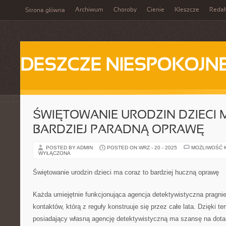
Archiwum
Choroby
Cienie
Kleszcze
Redak
Strona główna
DESZCZE NIESPOKOJN
ŚWIĘTOWANIE URODZIN DZIECI 
BARDZIEJ PARADNĄ OPRAWĘ
POSTED BY ADMIN
POSTED ON WRZ - 20 - 2025
MOŻLIWOŚĆ 
WYŁĄCZONA
Świętowanie urodzin dzieci ma coraz to bardziej huczną oprawę
Każda umiejętnie funkcjonująca agencja detektywistyczna pragnie 
kontaktów, którą z reguły konstruuje się przez całe lata. Dzięki 
posiadający własną agencję detektywistyczną ma szansę na dotar