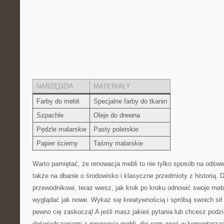
NARZĘDZIA
MATERIAŁY
Farby do mebli
Specjalne farby do tkanin
Szpachle
Oleje do drewna
Pędzle malarskie
Pasty polerskie
Papier ścierny
Taśmy malarskie
Warto pamiętać, ⁣że renowacja mebli to nie tylko sposób na odświ
także na dbanie o środowisko i⁢ klasyczne‌ przedmioty z historią.
‍przewodnikowi, teraz wiesz,‍ jak⁤ krok ​po kroku odnowić swoje meb
wyglądać⁣ jak nowe. Wykaż się kreatywnością⁢ i spróbuj swoich sił
pewno cię zaskoczą! ‍A jeśli masz jakieś ‍pytania lub chcesz podzi
doświadczeniami z renowacją ​mebli, ⁣daj nam znać w ​komentarzac