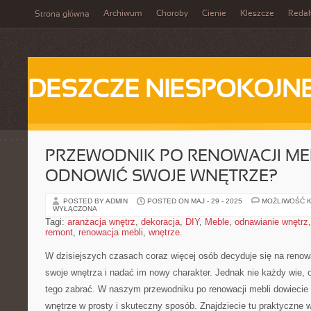
Archiwum
Choroby
Cienie
Kleszcze
Redak
Strona główna
DESZCZE NIESPOKOJN
PRZEWODNIK PO RENOWACJI MEB
ODNOWIĆ SWOJE WNĘTRZE?
POSTED BY ADMIN
POSTED ON MAJ - 29 - 2025
MOŻLIWOŚĆ 
WYŁĄCZONA
Tagi:
aranżacja wnętrz
,
dekoracja
,
DIY
,
Meble
,
odnawianie wnętrz
remont
,
renowacja mebli
,
wnętrze.
W dzisiejszych czasach‌ coraz więcej osób decyduje się na⁤ reno
swoje wnętrza i nadać im‌ nowy charakter. Jednak nie każdy wie, o
tego ‌zabrać. W naszym przewodniku po ⁤renowacji mebli dowiecie 
wnętrze w ⁤prosty i skuteczny‌ sposób. Znajdziecie tu ​praktyczne 