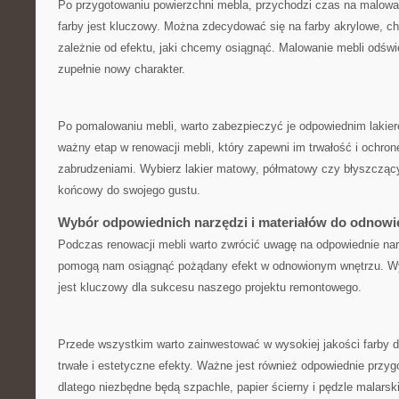
Po przygotowaniu⁤ powierzchni mebla, przychodzi‌ czas na malow
farby jest kluczowy. Można zdecydować się⁣ na farby akrylowe, cha
zależnie od efektu, jaki ⁢chcemy osiągnąć. Malowanie mebli odświe
zupełnie nowy⁤ charakter.
Po pomalowaniu mebli, warto zabezpieczyć je odpowiednim lakier
ważny etap w renowacji ⁤mebli, ‍który‌ zapewni im trwałość i ochr
zabrudzeniami. Wybierz ⁤lakier​ matowy, półmatowy czy błyszczą
końcowy do swojego gustu.
Wybór odpowiednich narzędzi i materiałów do⁢ odnowi
Podczas renowacji ⁢mebli warto zwrócić uwagę na ‍odpowiednie‌ narz
pomogą nam osiągnąć‍ pożądany efekt w odnowionym wnętrzu.⁤ Wy
jest kluczowy dla‍ sukcesu naszego⁣ projektu remontowego.
Przede wszystkim warto zainwestować ‍w wysokiej jakości⁤ farby do
trwałe i ‌estetyczne efekty. Ważne jest również odpowiednie przy
dlatego niezbędne będą szpachle, papier ścierny i pędzle ‍malarsk