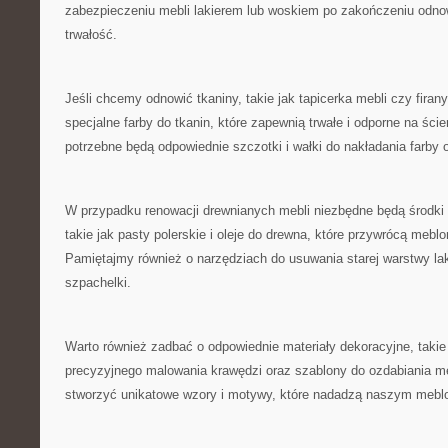
zabezpieczeniu mebli lakierem lub‍ woskiem po zakończeniu odno
trwałość.
Jeśli ‍chcemy odnowić tkaniny, takie jak⁤ tapicerka mebli czy fir
specjalne farby do tkanin, które zapewnią trwałe i ​odporne na ście
potrzebne będą odpowiednie szczotki i wałki do nakładania farby 
W⁤ przypadku renowacji ​drewnianych mebli niezbędne będą środki
takie jak ‍pasty polerskie‌ i oleje do⁤ drewna, które przywrócą mebl
Pamiętajmy również o narzędziach do usuwania starej warstwy laki
szpachelki.
Warto również zadbać⁢ o odpowiednie materiały ‍dekoracyjne, taki
precyzyjnego‍ malowania​ krawędzi oraz szablony do ozdabiania 
stworzyć unikatowe wzory i motywy, które nadadzą naszym mebl