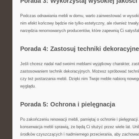
Porada 3: Wykorzystaj wysokiej ⁤jakości
Podczas odnawiania‍ mebli w domu, ‍warto ‍zainwestować w wysokiej 
nim efekt⁣ końcowy⁤ będzie⁣ nie tylko estetyczny, ale również trwały.
narzędzia renomowanych producentów, które ‍zapewnią Ci satysfak
Porada 4:‌ Zastosuj techniki ⁣dekoracyjne
Jeśli chcesz nadal nad swoimi meblami wyjątkowy charakter, zas
zastosowaniem technik dekoracyjnych. Możesz spróbować technik
czy ⁣też postarzania mebli. Dzięki ‌nim Twoje meble nabiorą nowe
wyglądu.
Porada 5: Ochrona⁤ i pielęgnacja
Po ‌zakończeniu renowacji mebli,‍ pamiętaj ⁣o ⁢ochronie i pielęgnacj
‍konserwacja mebli sprawią, że będą Ci służyć przez wiele lat. Uni
środków czyszczących i nadmiernego ‍przecierania, aby zachowa