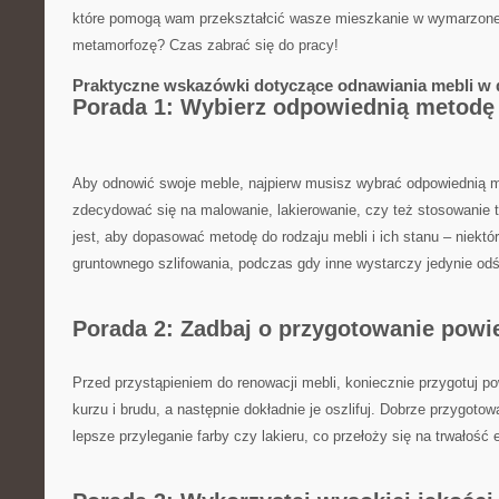
które pomogą wam przekształcić wasze mieszkanie w wymarzone
metamorfozę?⁢ Czas ⁢zabrać się do pracy!
Praktyczne wskazówki dotyczące odnawiania mebli w
Porada 1: ⁤Wybierz odpowiednią metodę
Aby odnowić swoje meble, najpierw musisz wybrać odpowiednią 
zdecydować się⁤ na malowanie, lakierowanie, czy też stosowanie 
jest, aby dopasować metodę do rodzaju mebli i ich stanu – niek
gruntownego szlifowania, podczas gdy inne wystarczy jedynie o
Porada 2: Zadbaj o przygotowanie powi
Przed przystąpieniem do renowacji mebli, koniecznie przygotuj p
kurzu i brudu, ⁤a następnie dokładnie je oszlifuj. ​Dobrze⁢ przygot
lepsze przyleganie⁤ farby czy lakieru, co⁣ przełoży ‍się⁤ na trwałoś