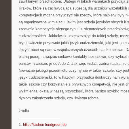
zawikłanym przedmiotem. Dlatego w takich warunkach przydają s
Kraków, które są zachwycającą sugestią dla uczniów wszelakich s
korepetycjach można przyuczyć się rzeczy, które najpierw były ni
są organizowane w miejscu, jakim jest szkoła języków obcych Kr
zapewnia korepetycje różnego typu i z różnorodnych przedmiotów,
cudzoziemskich. Jakkolwiek uczęszczając do takiej szkoły, moż
błyskawicznie przyswoić jakiś język cudzoziemski, jaki jest nam
Języki obce są nam w współczesnych czasach bardzo celowe. Dzi
płatną pracę, nawiązać ciekawe kontakty biznesowe, czy wybrać
państw i zwiedzić je od A do Z. Jak więc widać, żadna nauka nie 
Nieważne jakiego przedmiotu uczymy się w takiej szkole, czy jest
język cudzoziemski, to w każdym przypadku dostarczy nam wyłą
takiej szkole czy korzystanie z prywatnych korepetycji, nie jest dr
wyśmienita lokata w naszą przyszłość, która bardzo szybko może
dyplom zakończenia szkoły, czy świetna robota.
źródło:
———————————
1.
http://kodron-lundgreen.de