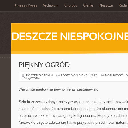
Archiwum
Choroby
Cienie
Kleszcze
Redak
Strona główna
DESZCZE NIESPOKOJN
PIĘKNY OGRÓD
POSTED BY ADMIN
POSTED ON SIE - 5 - 2025
MOŻLIWOŚĆ K
WYŁĄCZONA
Wielu internautów na pewno nieraz zastanawiało
Szkoła zezwala zdobyć należyte wykształcenie, kształci i pozwa
znajomości. Jednakże czasem tak się zdarza, że słuchacz nie mo
przerabia w szkole i w następnej kolejności ma kłopoty ze zdani
Niezwykle często zdarza się tak w przypadku przedmiotu matematy