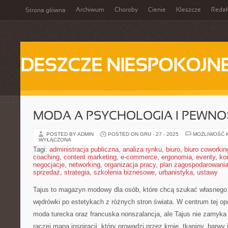
Archiwum
Choroby
Cienie
Kleszcze
Redak
Strona główna
DESZCZE NIESPOKOJN
MODA A PSYCHOLOGIA I PEWNOŚ
POSTED BY ADMIN
POSTED ON GRU - 27 - 2025
MOŻLIWOŚĆ 
WYŁĄCZONA
Tagi:
administracja publiczna
,
analiza rynku
,
biuro
,
biuro coworkin
coaching
,
content marketing
,
e-commerce
,
ergonomia
,
eventy
,
ko
negocjacje
,
networking
,
organizacja pracy
,
plan zagospodarowani
sprzedaż
,
strategia
,
szkolenia biznesowe
,
urbanistyka
,
ustawy
Tajus to magazyn modowy dla osób, które chcą szukać własnego s
wędrówki po estetykach z różnych stron świata. W centrum tej opow
moda turecka oraz francuska nonszalancja, ale Tajus nie zamyka 
raczej mapa inspiracji, który prowadzi przez kroje, tkaniny, barwy