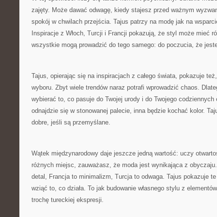
zajęty. Może dawać odwagę, kiedy stajesz przed ważnym wyzwa
spokój w chwilach przejścia. Tajus patrzy na modę jak na wsparcie
Inspiracje z Włoch, Turcji i Francji pokazują, że styl może mieć r
wszystkie mogą prowadzić do tego samego: do poczucia, że jest
Tajus, opierając się na inspiracjach z całego świata, pokazuje też
wyboru. Zbyt wiele trendów naraz potrafi wprowadzić chaos. Dlat
wybierać to, co pasuje do Twojej urody i do Twojego codziennyc
odnajdzie się w stonowanej palecie, inna będzie kochać kolor. Taj
dobre, jeśli są przemyślane.
Wątek międzynarodowy daje jeszcze jedną wartość: uczy otwartoś
różnych miejsc, zauważasz, że moda jest wynikająca z obyczaju.
detal, Francja to minimalizm, Turcja to odwaga. Tajus pokazuje te
wziąć to, co działa. To jak budowanie własnego stylu z elementów,
trochę tureckiej ekspresji.