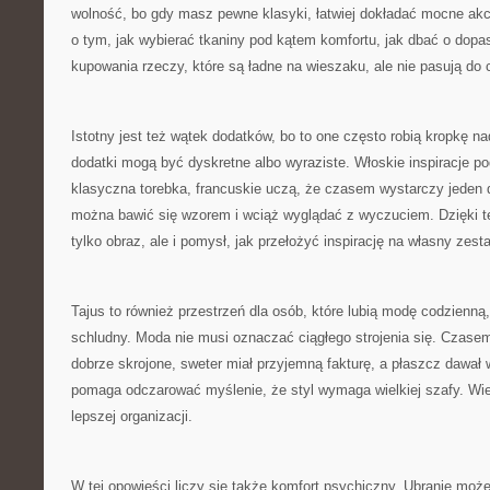
wolność, bo gdy masz pewne klasyki, łatwiej dokładać mocne ak
o tym, jak wybierać tkaniny pod kątem komfortu, jak dbać o dopas
kupowania rzeczy, które są ładne na wieszaku, ale nie pasują do
Istotny jest też wątek dodatków, bo to one często robią kropkę na
dodatki mogą być dyskretne albo wyraziste. Włoskie inspiracje po
klasyczna torebka, francuskie uczą, że czasem wystarczy jeden de
można bawić się wzorem i wciąż wyglądać z wyczuciem. Dzięki te
tylko obraz, ale i pomysł, jak przełożyć inspirację na własny zest
Tajus to również przestrzeń dla osób, które lubią modę codzienną,
schludny. Moda nie musi oznaczać ciągłego strojenia się. Czasem
dobrze skrojone, sweter miał przyjemną fakturę, a płaszcz dawał 
pomaga odczarować myślenie, że styl wymaga wielkiej szafy. Wiel
lepszej organizacji.
W tej opowieści liczy się także komfort psychiczny. Ubranie moż