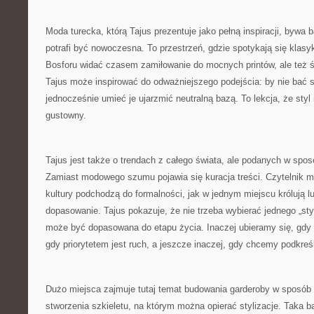
Moda turecka, którą Tajus prezentuje jako pełną inspiracji, bywa
potrafi być nowoczesna. To przestrzeń, gdzie spotykają się klasy
Bosforu widać czasem zamiłowanie do mocnych printów, ale też 
Tajus może inspirować do odważniejszego podejścia: by nie bać s
jednocześnie umieć je ujarzmić neutralną bazą. To lekcja, że sty
gustowny.
Tajus jest także o trendach z całego świata, ale podanych w sposó
Zamiast modowego szumu pojawia się kuracja treści. Czytelnik m
kultury podchodzą do formalności, jak w jednym miejscu królują l
dopasowanie. Tajus pokazuje, że nie trzeba wybierać jednego „st
może być dopasowana do etapu życia. Inaczej ubieramy się, gdy li
gdy priorytetem jest ruch, a jeszcze inaczej, gdy chcemy podkreś
Dużo miejsca zajmuje tutaj temat budowania garderoby w sposób
stworzenia szkieletu, na którym można opierać stylizacje. Taka ba