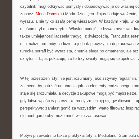
czytelnik mógł odkrywać pomysły i dopasowywać je do własnej c
zobacz:
Moda Damska
i Moda Dziecięca. Tajus buduje wrażenie,
wyrazu, a nie tylko szafą pełną wieszaków. W każdym kraju, w ka
mieście styl ma inny rytm. Włoskie podejście bywa zmysłowe: lic
także umiejętność łączenia tradycji z świeżością. Francuska este
minimalizmem: niby na luzie, a jednak precyzyjnie dopracowana 
turecka potrafi być wyrazista, chętnie sięga po ornamenty, ale te
sznytem. Tajus pokazuje, że te trzy światy mogą się uzupełniać, 
W tej przestrzeni styl nie jest rozumiany jako sztywny regulamin, 
zachęca, by patrzeć na ubrania jak na elementy codziennego kom
staje się zrozumiała, a decyzje zakupowe mogą być mądrzejsze.
gdy łatwo wpaść w przesyt, a trendy zmieniają się gwałtownie. Ta
perspektywę: zamiast gonić za wszystkim, warto filtrować inspirac
element garderoby może mieć wiele zastosowań.
Motyw przewodni to także praktyka. Styl z Mediolanu, Stambułu