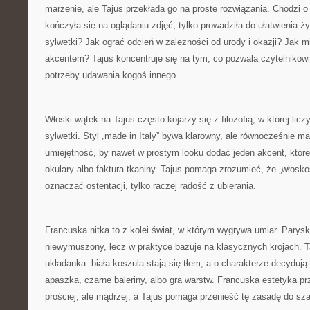
marzenie, ale Tajus przekłada go na proste rozwiązania. Chodzi o t
kończyła się na oglądaniu zdjęć, tylko prowadziła do ułatwienia ż
sylwetki? Jak ograć odcień w zależności od urody i okazji? Jak
akcentem? Tajus koncentruje się na tym, co pozwala czytelnikowi
potrzeby udawania kogoś innego.
Włoski wątek na Tajus często kojarzy się z filozofią, w której licz
sylwetki. Styl „made in Italy” bywa klarowny, ale równocześnie 
umiejętność, by nawet w prostym looku dodać jeden akcent, które 
okulary albo faktura tkaniny. Tajus pomaga zrozumieć, że „włosk
oznaczać ostentacji, tylko raczej radość z ubierania.
Francuska nitka to z kolei świat, w którym wygrywa umiar. Parysk
niewymuszony, lecz w praktyce bazuje na klasycznych krojach. Ta
układanka: biała koszula stają się tłem, a o charakterze decydują
apaszka, czarne baleriny, albo gra warstw. Francuska estetyka pr
prościej, ale mądrzej, a Tajus pomaga przenieść tę zasadę do sza