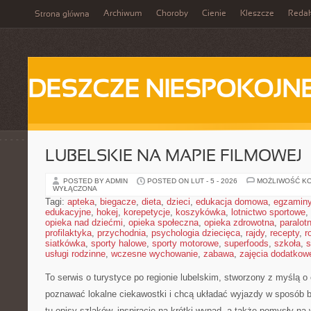
Archiwum
Choroby
Cienie
Kleszcze
Redak
Strona główna
DESZCZE NIESPOKOJN
LUBELSKIE NA MAPIE FILMOWEJ
POSTED BY ADMIN
POSTED ON LUT - 5 - 2026
MOŻLIWOŚĆ K
WYŁĄCZONA
Tagi:
apteka
,
biegacze
,
dieta
,
dzieci
,
edukacja domowa
,
egzamin
edukacyjne
,
hokej
,
korepetycje
,
koszykówka
,
lotnictwo sportowe
,
opieka nad dziećmi
,
opieka społeczna
,
opieka zdrowotna
,
paralot
profilaktyka
,
przychodnia
,
psychologia dziecięca
,
rajdy
,
recepty
,
r
siatkówka
,
sporty halowe
,
sporty motorowe
,
superfoods
,
szkoła
,
s
usługi rodzinne
,
wczesne wychowanie
,
zabawa
,
zajęcia dodatkow
To serwis o turystyce po regionie lubelskim, stworzony z myślą o 
poznawać lokalne ciekawostki i chcą układać wyjazdy w sposób 
tu opisy szlaków, inspiracje na krótki wypad, a także pomysły na