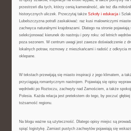
przestrzeń dla tych, którzy cenią kameralność, ale też dla miłośn
historycznych uliczek. Przeczytaj także
Szkoły i edukacja
i Szlak
Lubelszczyzna potrafi zaskakiwać: raz kusi malowniczymi miast
zachwyca naturalnymi krajobrazami. Dlatego na stronie pojawiają 
selekcjonować kierunek do nastroju i pory roku: od letnich wędró
poza sezonem. W centrum uwagi jest zawsze doświadczenie z dr
lokalnych potraw, rozmowy z mieszkańcami i radość z odkrycia mie
oklepane.
W tekstach przewijają się miasto inspiracji z jego klimatem, a ta
przyciągają romantycznym nastrojem. Pojawiają się opisy wypraw
wędrówki po Roztoczu, zachwyty nad Zamościem, a także spokojn
Polesia. Każda relacja jest pretekstem do tego, by poczuć głębiej 
tożsamość regionu.
Na blogu ważne są użyteczność. Dlatego opisy miejsc są prowadz
spiąć logistykę. Zamiast pustych zachwytów pojawiają się wskazów