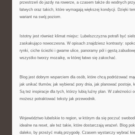
przestrzeń do jazdy na rowerze, a czasem także do wodnych przy
łatwych oraz takich, które wymagają większej kondycji. Dzięki 
wariant na swój poziom.
Istotny jest również klimat miejsc: Lubelszczyzna potrafi być siel
zaskakująco nowoczesna. W opisach znajdziesz kontrasty: spokoj
rynki, ciche ścieżki i gwarne ulice, panoramy pól i gęstą zabudo
wszystko tworzy mozaikę, w której łatwo się zakochać.
Blog jest dobrym wsparciem dla osób, które chcą podróżować mądr
jak unikać tłumów, jak wybierać pory dnia, jak planować postoje, 
Są też inspiracje dla tych, którzy lubią luźny plan. W zależności 
możesz potraktować teksty jak przewodnik.
Województwo lubelskie to region, w którym da się poczuć swobod
idealne na reset, ale też takie, które dostarczają wrażeń. Blog po
daleko, by przeżyć małą przygodę. Czasem wystarczy wybrać k