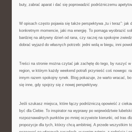
buty, zabrać aparat i dać się poprowadzić podróżniczemu apetyto
W opisach często pojawia się także perspektywa „tu i teraz”: jak
konkretnym momencie, jaki ma energię. To pomaga wyobrazić sobi
bardziej na aktywny dzień od rana, czy raczej na spokojne zwiedza
dobrać wyjazd do własnych potrzeb: jedni wolą w biegu, inni powol
Treści na stronie można czytać jak zachętę do tego, by ruszyć w
region, w którym każdy weekend potrafi przynieść coś nowego: raz
innym razem spokojny rynek. Blog pokazuje, że warto wracać, bo t
się inne, gdy spojrzy się z nowej perspektywy.
Jeśli szukasz miejsca, które łączy podróżniczą opowieść z cieka
być dla Ciebie. To inspirator na wyprawy po województwie lubelski
rozpoznawalnych punktów po mniej oczywiste kierunki, od tras dl
propozycje dla tych, którzy chcą ambitniej. A przede wszystkim 
poznawać na własnych zasadach, w swoim rytmie, z radością i s