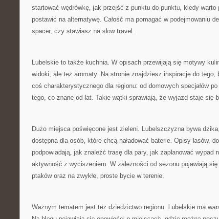
startować wędrówkę, jak przejść z punktu do punktu, kiedy warto p
postawić na alternatywę. Całość ma pomagać w podejmowaniu decy
spacer, czy stawiasz na slow travel.
Lubelskie to także kuchnia. W opisach przewijają się motywy kulin
widoki, ale też aromaty. Na stronie znajdziesz inspiracje do tego
coś charakterystycznego dla regionu: od domowych specjałów po 
tego, co znane od lat. Takie wątki sprawiają, że wyjazd staje się b
Dużo miejsca poświęcone jest zieleni. Lubelszczyzna bywa dzika,
dostępna dla osób, które chcą naładować baterie. Opisy lasów, dol
podpowiadają, jak znaleźć trasę dla pary, jak zaplanować wypad n
aktywność z wyciszeniem. W zależności od sezonu pojawiają si
ptaków oraz na zwykłe, proste bycie w terenie.
Ważnym tematem jest też dziedzictwo regionu. Lubelskie ma war
Na blogu pojawiają się opowieści o miejscach, gdzie można poczu