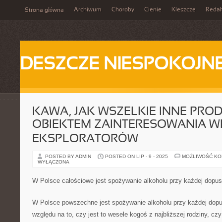
Archiwum
Choroby
Cienie
Kleszcze
Redak
Strona główna
DESZCZE NIESPOKOJN
KAWA, JAK WSZELKIE INNE PROD
OBIEKTEM ZAINTERESOWANIA W
EKSPLORATORÓW
POSTED BY ADMIN
POSTED ON LIP - 9 - 2025
MOŻLIWOŚĆ K
WYŁĄCZONA
W Polsce całościowe jest spożywanie alkoholu przy każdej dopus
W Polsce powszechne jest spożywanie alkoholu przy każdej dopu
względu na to, czy jest to wesele kogoś z najbliższej rodziny, cz