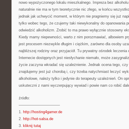
nowo wypożyczonego lokalu mieszkalnego. Impreza bez alkoholu j
naturalnie nie ma w tym teoretycznie nic złego, w końcu wszystko 
jednak jak uchwycić moment, w którym nie pragniemy się już napić
tylko wobec tego, że czujemy taki niewykonalny do opanowania 
odwiedzić alkoholizm. Zrobić to ma prawo wyłącznie stosowny eks
Kiedy mamy niepewności, warto z nim porozmawiać, albowiem pry
jest procesem niezwykle długim i ciężkim, zarówno dla osoby uzale
najbliższej rodziny oraz przyjaciół. Tu prywatny ośrodek leczenia 
Internecie dostępnych jest niesłychanie niemało, może zasygnal
życie zaczyna wkradać się uzależnienie. Jednak ocena tego, czy 
znajdujemy jest już chorobą i, czy trzeba natychmiast leczyć wyk
alkoholowe, należy tylko i jedynie do terapeuty uzależnień. On op
uskuteczni z nami wyczerpujący wywiad i powie nam co robić dale
źródło:
———————————
1.
http://hosting4gamer.de
2.
http://hot-salsa.de
3.
kliknij tutaj