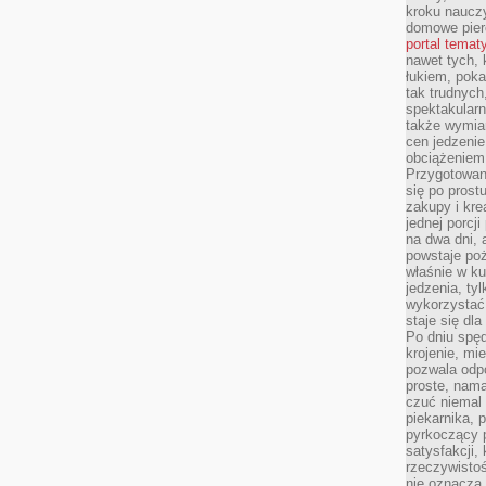
kroku nauczy
domowe pier
portal temat
nawet tych, 
łukiem, poka
tak trudnych
spektakular
także wymia
cen jedzenie
obciążeniem
Przygotowan
się po prost
zakupy i kre
jednej porcj
na dwa dni, 
powstaje po
właśnie w ku
jedzenia, ty
wykorzystać
staje się dla
Po dniu spę
krojenie, mi
pozwala odpo
proste, nama
czuć niemal 
piekarnika, 
pyrkoczący 
satysfakcji,
rzeczywisto
nie oznacza