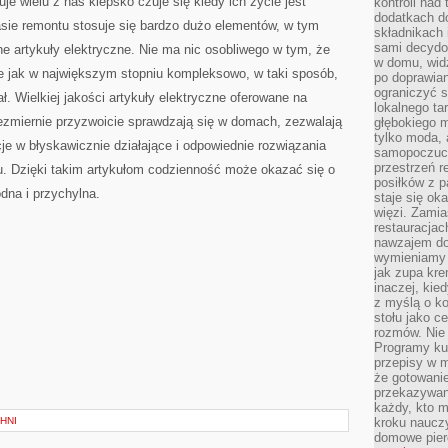
e wielu z nas kiepsko czuje się kiedy ich życie jest
kontroli nad
dodatkach d
ie remontu stosuje się bardzo dużo elementów, w tym
składnikach 
sami decydow
ne artykuły elektryczne. Nie ma nic osobliwego w tym, że
w domu, widz
 jak w największym stopniu kompleksowo, w taki sposób,
po doprawia
ograniczyć s
ł. Wielkiej jakości artykuły elektryczne oferowane na
lokalnego t
iezmiernie przyzwoicie sprawdzają się w domach, zezwalają
głębokiego m
tylko moda, 
cje w błyskawicznie działające i odpowiednie rozwiązania
samopoczuci
przestrzeń r
 Dzięki takim artykułom codzienność może okazać się o
posiłków z p
dna i przychylna.
staje się ok
więzi. Zamia
restauracjac
nawzajem do
wymieniamy s
jak zupa kr
inaczej, kie
z myślą o ko
stołu jako c
rozmów. Nie 
Programy kul
przepisy w 
że gotowanie
przekazywaną
każdy, kto m
HNI
kroku nauczy
domowe pier