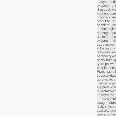
klasyczne d
eksperyment
lżejszych we
kuchnia domo
mieszają się
produkty i e
osobiste upo
kuchni najlep
naszego życi
dbałość o bu
ekspresji. N
trzydaniowy 
kilka razy w
przygotowan
perspektywie
gesty budują
tylko paliwe
bezpieczeńst
Przez wiele 
życia wydawa
gotowanie, c
i jedzenia „
się produkta
mikrofalówce
każdym rogu
– szczególni
uwagi – sta
nielicznych 
zaskakujące
wraca do kuc