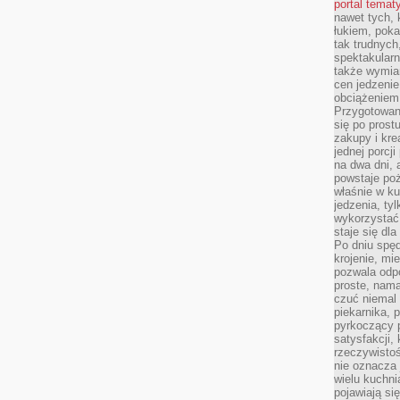
portal temat
nawet tych, 
łukiem, poka
tak trudnych
spektakular
także wymia
cen jedzenie
obciążeniem
Przygotowan
się po prost
zakupy i kre
jednej porcj
na dwa dni, 
powstaje po
właśnie w ku
jedzenia, ty
wykorzystać
staje się dla
Po dniu spę
krojenie, mi
pozwala odpo
proste, nama
czuć niemal 
piekarnika, 
pyrkoczący 
satysfakcji,
rzeczywisto
nie oznacza
wielu kuchn
pojawiają si