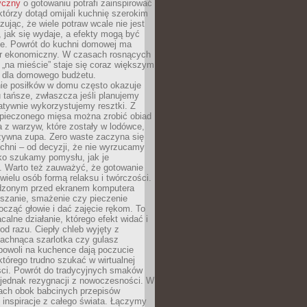
yczny
o gotowaniu potrafi zainspirować
którzy dotąd omijali kuchnię szerokim
zując, że wiele potraw wcale nie jest
, jak się wydaje, a efekty mogą być
ne. Powrót do kuchni domowej ma
r ekonomiczny. W czasach rosnących
 „na mieście” staje się coraz większym
 dla domowego budżetu.
ie posiłków w domu często okazuje
u tańsze, zwłaszcza jeśli planujemy
atywnie wykorzystujemy resztki. Z
i pieczonego mięsa można zrobić obiad
a z warzyw, które zostały w lodówce,
żywna zupa. Zero waste zaczyna się
chni – od decyzji, że nie wyrzucamy
lko szukamy pomysłu, jak je
. Warto też zauważyć, że gotowanie
 wielu osób formą relaksu i twórczości.
dzonym przed ekranem komputera
eszanie, smażenie czy pieczenie
cząć głowie i dać zajęcie rękom. To
calne działanie, którego efekt widać i
od razu. Ciepły chleb wyjęty z
pachnąca szarlotka czy gulasz
powoli na kuchence dają poczucie
 którego trudno szukać w wirtualnej
ści. Powrót do tradycyjnych smaków
 jednak rezygnacji z nowoczesności. W
iach obok babcinych przepisów
ę inspiracje z całego świata. Łączymy