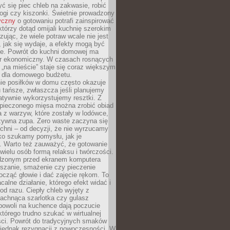
ć się piec chleb na zakwasie, robić
ogi czy kiszonki. Świetnie prowadzony
yczny
o gotowaniu potrafi zainspirować
którzy dotąd omijali kuchnię szerokim
zując, że wiele potraw wcale nie jest
, jak się wydaje, a efekty mogą być
ne. Powrót do kuchni domowej ma
r ekonomiczny. W czasach rosnących
 „na mieście” staje się coraz większym
 dla domowego budżetu.
ie posiłków w domu często okazuje
u tańsze, zwłaszcza jeśli planujemy
atywnie wykorzystujemy resztki. Z
i pieczonego mięsa można zrobić obiad
a z warzyw, które zostały w lodówce,
żywna zupa. Zero waste zaczyna się
chni – od decyzji, że nie wyrzucamy
lko szukamy pomysłu, jak je
. Warto też zauważyć, że gotowanie
 wielu osób formą relaksu i twórczości.
dzonym przed ekranem komputera
eszanie, smażenie czy pieczenie
cząć głowie i dać zajęcie rękom. To
calne działanie, którego efekt widać i
od razu. Ciepły chleb wyjęty z
pachnąca szarlotka czy gulasz
powoli na kuchence dają poczucie
 którego trudno szukać w wirtualnej
ści. Powrót do tradycyjnych smaków
 jednak rezygnacji z nowoczesności. W