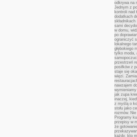
odkrywa na 
Jednym z po
kontroli nad
dodatkach d
składnikach 
sami decydow
w domu, widz
po doprawia
ograniczyć s
lokalnego t
głębokiego m
tylko moda, 
samopoczuci
przestrzeń r
posiłków z p
staje się ok
więzi. Zamia
restauracjac
nawzajem do
wymieniamy s
jak zupa kr
inaczej, kie
z myślą o ko
stołu jako c
rozmów. Nie 
Programy kul
przepisy w 
że gotowanie
przekazywaną
każdy, kto m