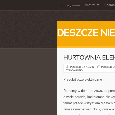
Archiwum
Chorob
Strona główna
DESZCZE NI
HURTOWNIA ELE
POSTED BY ADMIN
POSTED ON 
WYŁĄCZONA
Przedłużacze elektryczne
Remonty w domu to zawsze spore w
o wiele bardziej karkołomne niż 
temat przede wszystkim dla tych os
znoszą marne warunki bytowe – a