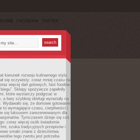
SCRIBE
FACEBOOK
TWITTER
lat kierunek rozwoju kulinarnego stylu
ł się oczywisty: coraz mniej czasu na
oraz więcej dań gotowych, fast foodów
w biegu”. Sklepy spożywcze zapełniły
mi, które wystarczy podgrzać w
, a bary szybkiej obsługi wyrastały na
. Wydawało się, że domowe gotowanie
e to wymagające czasu, cierpliwości i
nie się luksusem zarezerwowanym dla
pasjonatów. Tymczasem dzieje się coś
go: coraz więcej osób świadomie
hni, szuka tradycyjnych przepisów i
nowo smaki znane z dzieciństwa.
wodów tego zwrotu jest potrzeba