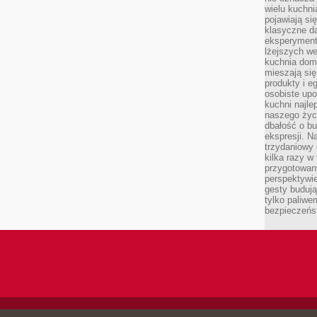
wielu kuchn
pojawiają si
klasyczne d
eksperyment
lżejszych we
kuchnia domo
mieszają się
produkty i e
osobiste upo
kuchni najlep
naszego życi
dbałość o bu
ekspresji. N
trzydaniowy 
kilka razy w
przygotowan
perspektywie
gesty budują
tylko paliwe
bezpieczeńst