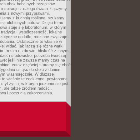
iach obok babcinych przepisów
ę inspiracje z całego świata. Łączymy
ania z nowymi przyprawami,
ujemy z kuchnią roślinną, szukamy
rsji ulubionych potraw. Dzięki temu
wa staje się laboratorium, w którym
 tradycja i współczesność, lokalne
gzotyczne dodatki, rodzinne zwyczaje i
dobania. Ostatecznie to właśnie w
iej widać, jak łączą się różne wątki
a: troska o zdrowie, bliskość z innymi,
dżet i środowisko, potrzeba twórczej
awet jeśli nie zawsze mamy czas na
obiad, coraz częściej staramy się choć
 tygodniu usiąść do stołu z daniem
ym własnoręcznie. W dłuższej
 to właśnie te codzienne, powtarzane
 styl życia, w którym jedzenie nie jest
m, ale także źródłem radości,
wa i poczucia zakorzenienia.