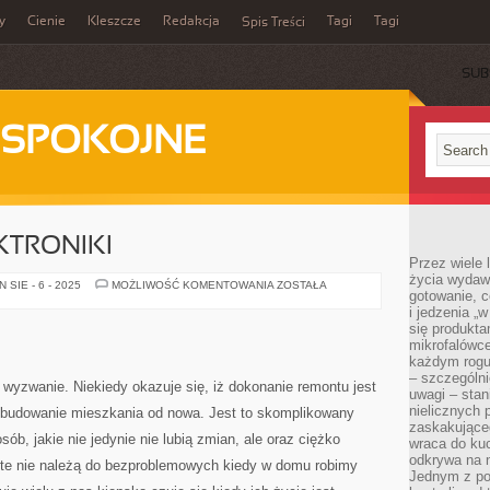
y
Cienie
Kleszcze
Redakcja
Tagi
Tagi
Spis Treści
SUB
ESPOKOJNE
KTRONIKI
Przez wiele 
życia wydawa
HURTOWNIA
SIE - 6 - 2025
MOŻLIWOŚĆ KOMENTOWANIA
ZOSTAŁA
gotowanie, c
ELEKTRONIKI
i jedzenia „
się produkta
mikrofalówce
każdym rogu
– szczególni
yzwanie. Niekiedy okazuje się, iż dokonanie remontu jest
uwagi – sta
nielicznych 
wybudowanie mieszkania od nowa. Jest to skomplikowany
zaskakujące
ób, jakie nie jedynie nie lubią zmian, ale oraz ciężko
wraca do kuc
odkrywa na 
 te nie należą do bezproblemowych kiedy w domu robimy
Jednym z po