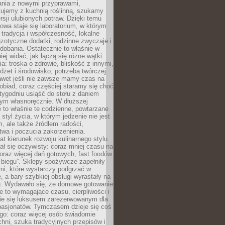
ania z nowymi przyprawami,
ujemy z kuchnią roślinną, szukamy
rsji ulubionych potraw. Dzięki temu
wa staje się laboratorium, w którym
 tradycja i współczesność, lokalne
gzotyczne dodatki, rodzinne zwyczaje i
dobania. Ostatecznie to właśnie w
iej widać, jak łączą się różne wątki
a: troska o zdrowie, bliskość z innymi,
dżet i środowisko, potrzeba twórczej
awet jeśli nie zawsze mamy czas na
obiad, coraz częściej staramy się choć
 tygodniu usiąść do stołu z daniem
ym własnoręcznie. W dłuższej
 to właśnie te codzienne, powtarzane
 styl życia, w którym jedzenie nie jest
m, ale także źródłem radości,
wa i poczucia zakorzenienia.
lat kierunek rozwoju kulinarnego stylu
ł się oczywisty: coraz mniej czasu na
oraz więcej dań gotowych, fast foodów
w biegu”. Sklepy spożywcze zapełniły
mi, które wystarczy podgrzać w
, a bary szybkiej obsługi wyrastały na
. Wydawało się, że domowe gotowanie
e to wymagające czasu, cierpliwości i
nie się luksusem zarezerwowanym dla
pasjonatów. Tymczasem dzieje się coś
go: coraz więcej osób świadomie
hni, szuka tradycyjnych przepisów i