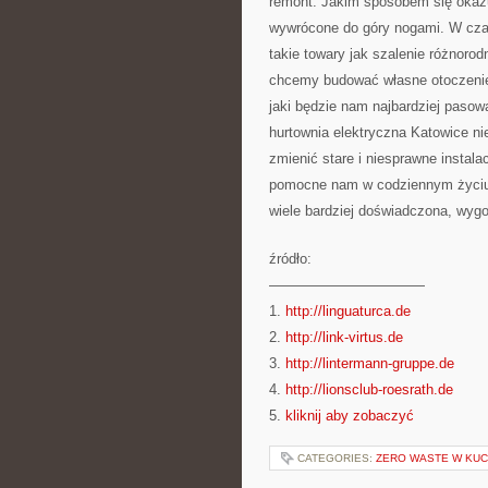
remont. Jakim sposobem się okazuj
wywrócone do góry nogami. W czas
takie towary jak szalenie różnorod
chcemy budować własne otoczenie
jaki będzie nam najbardziej pasowa
hurtownia elektryczna Katowice n
zmienić stare i niesprawne instala
pomocne nam w codziennym życiu.
wiele bardziej doświadczona, wygo
źródło:
———————————
1.
http://linguaturca.de
2.
http://link-virtus.de
3.
http://lintermann-gruppe.de
4.
http://lionsclub-roesrath.de
5.
kliknij aby zobaczyć
CATEGORIES:
ZERO WASTE W KUC