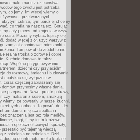
nowo smaki znane z dzieciństwa.
wodów tego zwrotu jest potrzeba
 tym, co jemy. Im więcej wiemy o
o żywności, przetworzonych
i ukrytym cukrze, tym bardziej chcemy
ać, co trafia na nasz talerz. Gotując
imy cały proces: od krojenia warzyw
nie sosu. Możemy wybrać lepszy olej,
ól, dodać więcej ziół, użyć warzyw z
argu zamiast anonimowej mieszanki z
rożenia. Ten powrót do źródeł to nie
ale realna troska o zdrowie i dobre
e. Kuchnia domowa to także
elacji. Wspólne przygotowywanie
artnerem, dziećmi czy przyjaciółmi
azją do rozmowy, śmiechu i budowania
st spotykać się wyłącznie w
h, coraz częściej zapraszamy się
 domów, przynosimy własne dania,
ię przepisami. Nawet proste potrawy,
em czy makaron z sosem, smakują
dy wiemy, że powstały w naszej kuchni,
nkretnych osobach. To powrót do idei
entrum domu, miejsca spotkań i
bez znaczenia jest też rola mediów.
inarne, blogi, filmy instruktażowe i
mediach społecznościowych sprawiły,
 przestało być tajemną wiedzą
 z pokolenia na pokolenie. Dziś
a dostęp do internetu, może krok po