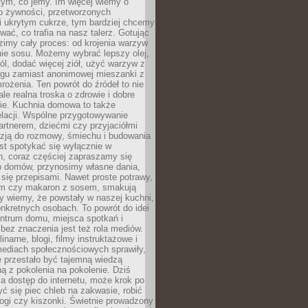
 tym, co jemy. Im więcej wiemy o
o żywności, przetworzonych
i ukrytym cukrze, tym bardziej chcemy
ać, co trafia na nasz talerz. Gotując
imy cały proces: od krojenia warzyw
nie sosu. Możemy wybrać lepszy olej,
ól, dodać więcej ziół, użyć warzyw z
argu zamiast anonimowej mieszanki z
rożenia. Ten powrót do źródeł to nie
ale realna troska o zdrowie i dobre
e. Kuchnia domowa to także
elacji. Wspólne przygotowywanie
artnerem, dziećmi czy przyjaciółmi
azją do rozmowy, śmiechu i budowania
st spotykać się wyłącznie w
h, coraz częściej zapraszamy się
 domów, przynosimy własne dania,
ię przepisami. Nawet proste potrawy,
em czy makaron z sosem, smakują
dy wiemy, że powstały w naszej kuchni,
nkretnych osobach. To powrót do idei
entrum domu, miejsca spotkań i
bez znaczenia jest też rola mediów.
inarne, blogi, filmy instruktażowe i
mediach społecznościowych sprawiły,
 przestało być tajemną wiedzą
 z pokolenia na pokolenie. Dziś
a dostęp do internetu, może krok po
ć się piec chleb na zakwasie, robić
ogi czy kiszonki. Świetnie prowadzony