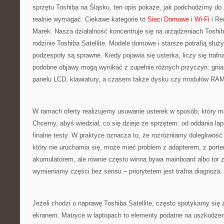
sprzętu Toshiba na Śląsku, ten opis pokaże, jak podchodzimy do
realnie wymagać. Ciekawe kategorie to
Sieci Domowe i Wi-Fi
i Re
Marek. Nasza działalność koncentruje się na urządzeniach Toshi
rodzinie Toshiba Satellite. Modele domowe i starsze potrafią służyć
podzespoły są sprawne. Kiedy pojawia się usterka, liczy się trafn
podobne objawy mogą wynikać z zupełnie różnych przyczyn: gnia
panelu LCD, klawiatury, a czasem także dysku czy modułów RAM
W ramach oferty realizujemy usuwanie usterek w sposób, który ma
Chcemy, abyś wiedział, co się dzieje ze sprzętem: od oddania lap
finalne testy. W praktyce oznacza to, że rozróżniamy dolegliwość 
który nie uruchamia się, może mieć problem z adapterem, z porte
akumulatorem, ale równie często winna bywa mainboard albo tor za
wymieniamy części bez sensu – priorytetem jest trafna diagnoza.
Jeżeli chodzi o naprawę Toshiba Satellite, często spotykamy się
ekranem. Matryce w laptopach to elementy podatne na uszkodzenia