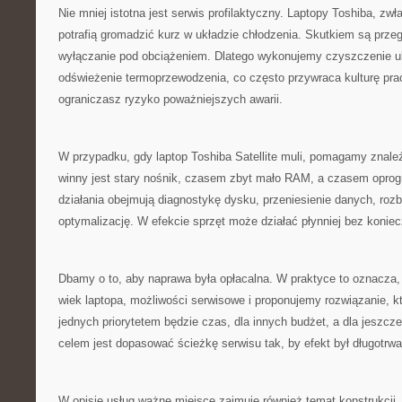
Nie mniej istotna jest serwis profilaktyczny. Laptopy Toshiba, z
potrafią gromadzić kurz w układzie chłodzenia. Skutkiem są przeg
wyłączanie pod obciążeniem. Dlatego wykonujemy czyszczenie uk
odświeżenie termoprzewodzenia, co często przywraca kulturę prac
ograniczasz ryzyko poważniejszych awarii.
W przypadku, gdy laptop Toshiba Satellite muli, pomagamy znal
winny jest stary nośnik, czasem zbyt mało RAM, a czasem opro
działania obejmują diagnostykę dysku, przeniesienie danych, ro
optymalizację. W efekcie sprzęt może działać płynniej bez konie
Dbamy o to, aby naprawa była opłacalna. W praktyce to oznacza
wiek laptopa, możliwości serwisowe i proponujemy rozwiązanie, kt
jednych priorytetem będzie czas, dla innych budżet, a dla jesz
celem jest dopasować ścieżkę serwisu tak, by efekt był długotrwa
W opisie usług ważne miejsce zajmuje również temat konstrukcji.