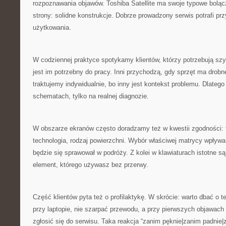
rozpoznawania objawów. Toshiba Satellite ma swoje typowe boląc
strony: solidne konstrukcje. Dobrze prowadzony serwis potrafi p
użytkowania.
W codziennej praktyce spotykamy klientów, którzy potrzebują szybk
jest im potrzebny do pracy. Inni przychodzą, gdy sprzęt ma drob
traktujemy indywidualnie, bo inny jest kontekst problemu. Dlatego
schematach, tylko na realnej diagnozie.
W obszarze ekranów często doradzamy też w kwestii zgodności: f
technologia, rodzaj powierzchni. Wybór właściwej matrycy wpływa n
będzie się sprawował w podróży. Z kolei w klawiaturach istotne s
element, którego używasz bez przerwy.
Część klientów pyta też o profilaktykę. W skrócie: warto dbać o 
przy laptopie, nie szarpać przewodu, a przy pierwszych objawach 
zgłosić się do serwisu. Taka reakcja “zanim pęknie|zanim padnie