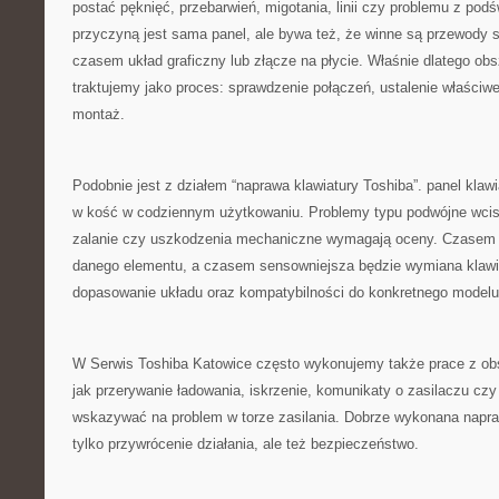
postać pęknięć, przebarwień, migotania, linii czy problemu z podś
przyczyną jest sama panel, ale bywa też, że winne są przewody
czasem układ graficzny lub złącze na płycie. Właśnie dlatego obs
traktujemy jako proces: sprawdzenie połączeń, ustalenie właściwe
montaż.
Podobnie jest z działem “naprawa klawiatury Toshiba”. panel klawi
w kość w codziennym użytkowaniu. Problemy typu podwójne wcis
zalanie czy uszkodzenia mechaniczne wymagają oceny. Czasem 
danego elementu, a czasem sensowniejsza będzie wymiana klawia
dopasowanie układu oraz kompatybilności do konkretnego modelu
W Serwis Toshiba Katowice często wykonujemy także prace z obs
jak przerywanie ładowania, iskrzenie, komunikaty o zasilaczu czy
wskazywać na problem w torze zasilania. Dobrze wykonana napra
tylko przywrócenie działania, ale też bezpieczeństwo.