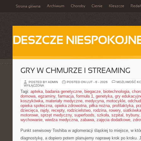
Archiwum
Choroby
Cienie
Kleszcze
Redak
Strona główna
DESZCZE NIESPOKOJN
GRY W CHMURZE I STREAMING
POSTED BY ADMIN
POSTED ON LUT - 6 - 2026
MOŻLIWOŚĆ K
WYŁĄCZONA
Tagi:
apteka
,
badania genetyczne
,
biegacze
,
biotechnologia
,
chor
domowa
,
egzaminy
,
farmacja
,
formuła 1
,
genetyka
,
gry edukacyjn
koszykówka
,
materiały medyczne
,
medycyna
,
motocykle
,
odchud
opieka społeczna
,
opieka zdrowotna
,
piłka nożna
,
profilaktyka
,
pr
dziecięca
,
rajdy
,
recepty
,
rodzicielstwo
,
rodzina
,
rowery
,
siatkówk
motorowe
,
sprzęt medyczny
,
superfoods
,
szkoła
,
szpital
,
trybuny
wychowanie
,
wiedza medyczna
,
zabawa
,
zajęcia dodatkowe
,
zdro
Punkt serwisowy Toshiba w aglomeracji śląskiej to miejsce, w kt
diagnostykę, a dopiero potem planujemy naprawę krok po kroku. J