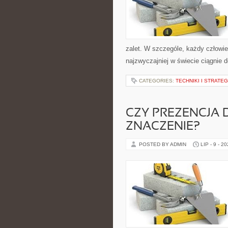
zalet. W szczególe, każdy człowiek
najzwyczajniej w świecie ciągnie 
CATEGORIES:
TECHNIKI I STRATE
CZY PREZENCJA 
ZNACZENIE?
POSTED BY ADMIN
LIP - 9 - 2