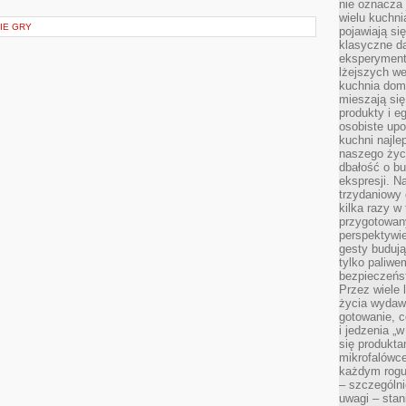
nie oznacza
wielu kuchn
GIE GRY
pojawiają si
klasyczne d
eksperyment
lżejszych we
kuchnia domo
mieszają się
produkty i e
osobiste upo
kuchni najlep
naszego życi
dbałość o bu
ekspresji. N
trzydaniowy 
kilka razy w
przygotowan
perspektywie
gesty budują
tylko paliwe
bezpieczeńst
Przez wiele 
życia wydawa
gotowanie, c
i jedzenia „
się produkta
mikrofalówce
każdym rogu
– szczególni
uwagi – sta