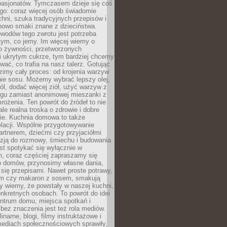
pasjonatów. Tymczasem dzieje się coś
go: coraz więcej osób świadomie
hni, szuka tradycyjnych przepisów i
nowo smaki znane z dzieciństwa.
wodów tego zwrotu jest potrzeba
 tym, co jemy. Im więcej wiemy o
o żywności, przetworzonych
i ukrytym cukrze, tym bardziej chcemy
ać, co trafia na nasz talerz. Gotując
imy cały proces: od krojenia warzyw
nie sosu. Możemy wybrać lepszy olej,
ól, dodać więcej ziół, użyć warzyw z
argu zamiast anonimowej mieszanki z
rożenia. Ten powrót do źródeł to nie
ale realna troska o zdrowie i dobre
e. Kuchnia domowa to także
elacji. Wspólne przygotowywanie
artnerem, dziećmi czy przyjaciółmi
azją do rozmowy, śmiechu i budowania
st spotykać się wyłącznie w
h, coraz częściej zapraszamy się
 domów, przynosimy własne dania,
ię przepisami. Nawet proste potrawy,
em czy makaron z sosem, smakują
dy wiemy, że powstały w naszej kuchni,
nkretnych osobach. To powrót do idei
entrum domu, miejsca spotkań i
bez znaczenia jest też rola mediów.
inarne, blogi, filmy instruktażowe i
mediach społecznościowych sprawiły,