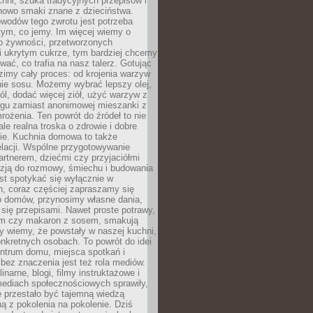
hni, szuka tradycyjnych przepisów i
nowo smaki znane z dzieciństwa.
wodów tego zwrotu jest potrzeba
 tym, co jemy. Im więcej wiemy o
o żywności, przetworzonych
i ukrytym cukrze, tym bardziej chcemy
ać, co trafia na nasz talerz. Gotując
imy cały proces: od krojenia warzyw
nie sosu. Możemy wybrać lepszy olej,
ól, dodać więcej ziół, użyć warzyw z
argu zamiast anonimowej mieszanki z
rożenia. Ten powrót do źródeł to nie
ale realna troska o zdrowie i dobre
e. Kuchnia domowa to także
elacji. Wspólne przygotowywanie
artnerem, dziećmi czy przyjaciółmi
azją do rozmowy, śmiechu i budowania
st spotykać się wyłącznie w
h, coraz częściej zapraszamy się
 domów, przynosimy własne dania,
ię przepisami. Nawet proste potrawy,
em czy makaron z sosem, smakują
dy wiemy, że powstały w naszej kuchni,
nkretnych osobach. To powrót do idei
entrum domu, miejsca spotkań i
bez znaczenia jest też rola mediów.
inarne, blogi, filmy instruktażowe i
mediach społecznościowych sprawiły,
 przestało być tajemną wiedzą
 z pokolenia na pokolenie. Dziś