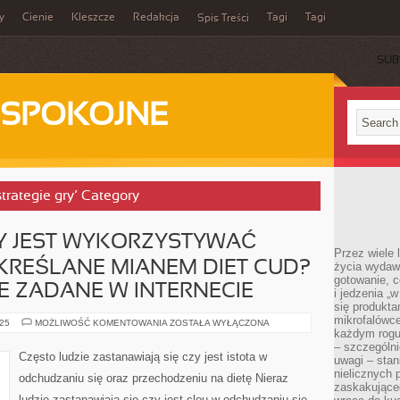
y
Cienie
Kleszcze
Redakcja
Tagi
Tagi
Spis Treści
SUB
ESPOKOJNE
strategie gry’ Category
Y JEST WYKORZYSTYWAĆ
Przez wiele 
OKREŚLANE MIANEM DIET CUD?
życia wydawa
gotowanie, c
IE ZADANE W INTERNECIE
i jedzenia „
się produkta
mikrofalówce
CZY
025
MOŻLIWOŚĆ KOMENTOWANIA
ZOSTAŁA WYŁĄCZONA
NALEŻAŁOBY
każdym rogu
JEST
– szczególni
WYKORZYSTYWAĆ
Często ludzie zastanawiają się czy jest istota w
uwagi – sta
SZYBKIE
DIETY
nielicznych 
odchudzaniu się oraz przechodzeniu na dietę Nieraz
OKREŚLANE
zaskakujące
MIANEM
ludzie zastanawiają się czy jest clou w odchudzaniu się