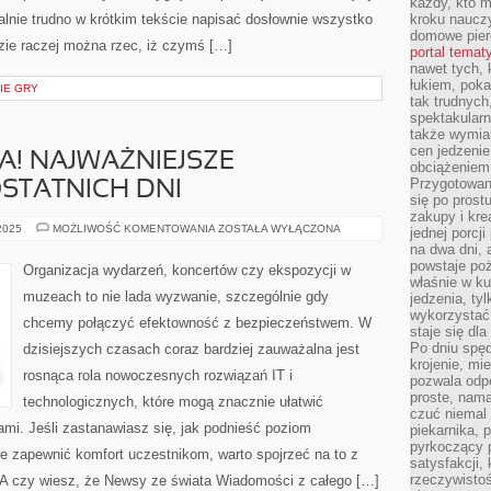
każdy, kto m
alnie trudno w krótkim tekście napisać dosłownie wszystko
kroku nauczy
domowe pier
dzie raczej można rzec, iż czymś […]
portal temat
nawet tych, 
łukiem, poka
GIE GRY
tak trudnych
spektakular
także wymia
cen jedzenie
A! NAJWAŻNIEJSZE
obciążeniem
Przygotowan
STATNICH DNI
się po prost
zakupy i kre
NEWSY
 2025
MOŻLIWOŚĆ KOMENTOWANIA
ZOSTAŁA WYŁĄCZONA
jednej porcj
ZE
na dwa dni, 
ŚWIATA!
NAJWAŻNIEJSZE
powstaje po
Organizacja wydarzeń, koncertów czy ekspozycji w
WYDARZENIA
właśnie w ku
Z
muzeach to nie lada wyzwanie, szczególnie gdy
jedzenia, ty
OSTATNICH
DNI
wykorzystać
chcemy połączyć efektowność z bezpieczeństwem. W
staje się dla
Po dniu spę
dzisiejszych czasach coraz bardziej zauważalna jest
krojenie, mi
rosnąca rola nowoczesnych rozwiązań IT i
pozwala odpo
proste, nama
technologicznych, które mogą znacznie ułatwić
czuć niemal 
ami. Jeśli zastanawiasz się, jak podnieść poziom
piekarnika, 
pyrkoczący 
ie zapewnić komfort uczestnikom, warto spojrzeć na to z
satysfakcji,
rzeczywisto
 A czy wiesz, że Newsy ze świata Wiadomości z całego […]