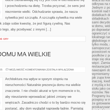
wraca do kuc
DIET
CUD?
odkrywa na 
i przechodzeniu na dietę. Trzeba przyznać, że sens jest
NA
Jednym z po
TAKIE
kontroli nad
PYTANIE
niezmiernie wielki. Odchudzanie sprawia, że nasza
ZADANE
dodatkach d
W
sylwetka jest szczupła. A szczupła sylwetka ma wiele
składnikach 
INTERNECIE
sami decydow
 zdaje sobie kwestię, że jest figurą cywilną. Nas
w domu, widz
do tego, aby przebywać z innymi […]
po doprawia
ograniczyć s
lokalnego t
GIE GRY
głębokiego m
tylko moda, 
samopoczuci
przestrzeń r
DOMU MA WIELKIE
posiłków z p
staje się ok
więzi. Zamia
restauracjac
CZY
025
MOŻLIWOŚĆ KOMENTOWANIA
ZOSTAŁA WYŁĄCZONA
nawzajem do
PREZENCJA
wymieniamy s
DOMU
jak zupa kr
MA
Architektura ma wpływ w sporym stopniu na
WIELKIE
inaczej, kie
ZNACZENIE?
nieruchomości Naturalnie prezencja domu ma wielkie
z myślą o ko
stołu jako c
znaczenie. I nie chodzi akurat w tym momencie o to,
rozmów. Nie 
Programy kul
aby nieustannie wprowadzać jakieś zmiany we
przepisy w 
wnętrzach. Zasadniczo chodzi o to by bardzo mocno się
że gotowanie
przekazywaną
postarać, aby dom wyglądał naprawdę ładnie. Pamiętaj