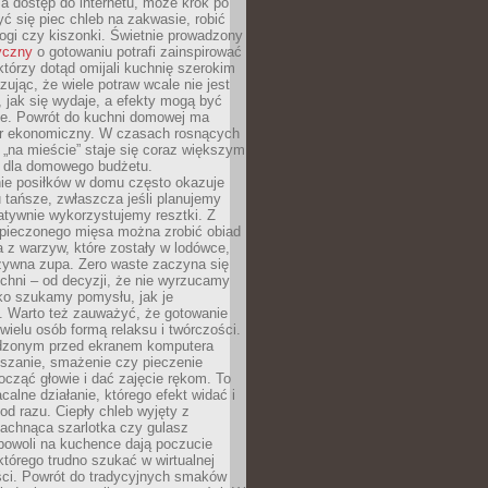
a dostęp do internetu, może krok po
ć się piec chleb na zakwasie, robić
ogi czy kiszonki. Świetnie prowadzony
yczny
o gotowaniu potrafi zainspirować
którzy dotąd omijali kuchnię szerokim
zując, że wiele potraw wcale nie jest
, jak się wydaje, a efekty mogą być
ne. Powrót do kuchni domowej ma
r ekonomiczny. W czasach rosnących
 „na mieście” staje się coraz większym
 dla domowego budżetu.
ie posiłków w domu często okazuje
u tańsze, zwłaszcza jeśli planujemy
atywnie wykorzystujemy resztki. Z
i pieczonego mięsa można zrobić obiad
a z warzyw, które zostały w lodówce,
żywna zupa. Zero waste zaczyna się
chni – od decyzji, że nie wyrzucamy
lko szukamy pomysłu, jak je
. Warto też zauważyć, że gotowanie
 wielu osób formą relaksu i twórczości.
dzonym przed ekranem komputera
eszanie, smażenie czy pieczenie
cząć głowie i dać zajęcie rękom. To
calne działanie, którego efekt widać i
od razu. Ciepły chleb wyjęty z
pachnąca szarlotka czy gulasz
powoli na kuchence dają poczucie
 którego trudno szukać w wirtualnej
ści. Powrót do tradycyjnych smaków