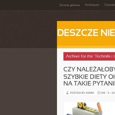
Archiwum
Chorob
Strona główna
DESZCZE NI
Archive for the ‘Techniki i 
CZY NALEŻAŁOB
SZYBKIE DIETY 
NA TAKIE PYTAN
POSTED BY ADMIN
SIE - 5 - 2