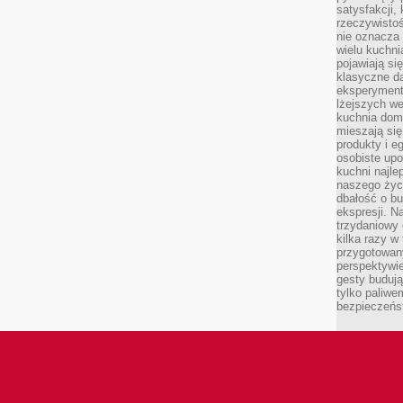
satysfakcji,
rzeczywisto
nie oznacza
wielu kuchn
pojawiają si
klasyczne d
eksperyment
lżejszych we
kuchnia domo
mieszają się
produkty i e
osobiste upo
kuchni najlep
naszego życi
dbałość o bu
ekspresji. N
trzydaniowy 
kilka razy w
przygotowan
perspektywie
gesty budują
tylko paliwe
bezpieczeńst