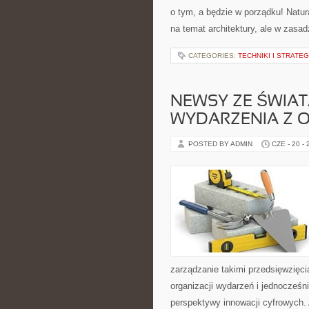
o tym, a będzie w porządku! Natur
na temat architektury, ale w zasa
CATEGORIES:
TECHNIKI I STRATE
NEWSY ZE ŚWIAT
WYDARZENIA Z O
POSTED BY ADMIN
CZE - 20 -
zarządzanie takimi przedsięwzięci
organizacji wydarzeń i jednocześn
perspektywy innowacji cyfrowych.