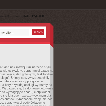
SCRIBE
FACEBOOK
TWITTER
lat kierunek rozwoju kulinarnego stylu
ł się oczywisty: coraz mniej czasu na
oraz więcej dań gotowych, fast foodów
w biegu”. Sklepy spożywcze zapełniły
mi, które wystarczy podgrzać w
, a bary szybkiej obsługi wyrastały na
. Wydawało się, że domowe gotowanie
e to wymagające czasu, cierpliwości i
nie się luksusem zarezerwowanym dla
pasjonatów. Tymczasem dzieje się coś
go: coraz więcej osób świadomie