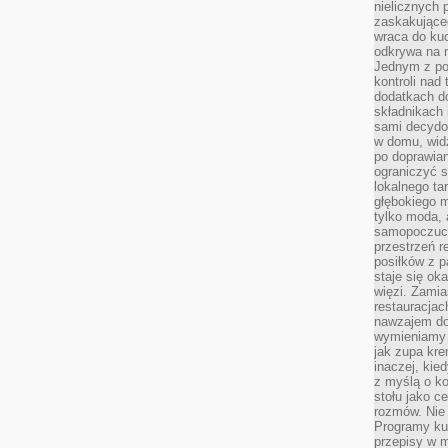
nielicznych 
zaskakujące
wraca do kuc
odkrywa na 
Jednym z po
kontroli nad
dodatkach d
składnikach 
sami decydow
w domu, widz
po doprawia
ograniczyć s
lokalnego t
głębokiego m
tylko moda, 
samopoczuci
przestrzeń r
posiłków z p
staje się ok
więzi. Zamia
restauracjac
nawzajem do
wymieniamy s
jak zupa kr
inaczej, kie
z myślą o ko
stołu jako c
rozmów. Nie 
Programy kul
przepisy w 