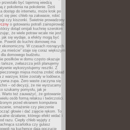
 przestało być tajemną wiedzą
 z pokolenia na pokolenie. Dziś
a dostęp do internetu, może krok po
ć się piec chleb na zakwasie, robić
ogi czy kiszonki. Świetnie prowadzony
yczny
o gotowaniu potrafi zainspirować
którzy dotąd omijali kuchnię szerokim
zując, że wiele potraw wcale nie jest
, jak się wydaje, a efekty mogą być
ne. Powrót do kuchni domowej ma
r ekonomiczny. W czasach rosnących
 „na mieście” staje się coraz większym
 dla domowego budżetu.
ie posiłków w domu często okazuje
u tańsze, zwłaszcza jeśli planujemy
atywnie wykorzystujemy resztki. Z
i pieczonego mięsa można zrobić obiad
a z warzyw, które zostały w lodówce,
żywna zupa. Zero waste zaczyna się
chni – od decyzji, że nie wyrzucamy
lko szukamy pomysłu, jak je
. Warto też zauważyć, że gotowanie
 wielu osób formą relaksu i twórczości.
dzonym przed ekranem komputera
eszanie, smażenie czy pieczenie
cząć głowie i dać zajęcie rękom. To
calne działanie, którego efekt widać i
od razu. Ciepły chleb wyjęty z
pachnąca szarlotka czy gulasz
powoli na kuchence dają poczucie