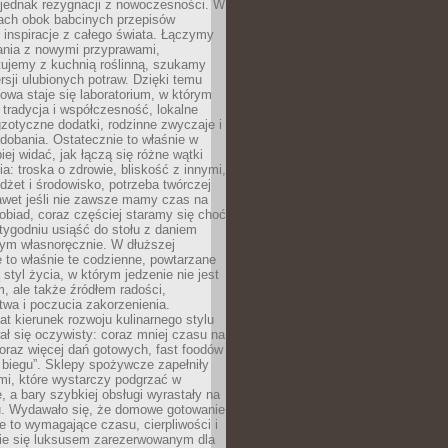
 jednak rezygnacji z nowoczesności. W
iach obok babcinych przepisów
ę inspiracje z całego świata. Łączymy
ania z nowymi przyprawami,
ujemy z kuchnią roślinną, szukamy
rsji ulubionych potraw. Dzięki temu
wa staje się laboratorium, w którym
 tradycja i współczesność, lokalne
gzotyczne dodatki, rodzinne zwyczaje i
dobania. Ostatecznie to właśnie w
iej widać, jak łączą się różne wątki
a: troska o zdrowie, bliskość z innymi,
dżet i środowisko, potrzeba twórczej
awet jeśli nie zawsze mamy czas na
obiad, coraz częściej staramy się choć
 tygodniu usiąść do stołu z daniem
ym własnoręcznie. W dłuższej
 to właśnie te codzienne, powtarzane
 styl życia, w którym jedzenie nie jest
m, ale także źródłem radości,
wa i poczucia zakorzenienia.
lat kierunek rozwoju kulinarnego stylu
ł się oczywisty: coraz mniej czasu na
oraz więcej dań gotowych, fast foodów
w biegu”. Sklepy spożywcze zapełniły
mi, które wystarczy podgrzać w
, a bary szybkiej obsługi wyrastały na
. Wydawało się, że domowe gotowanie
e to wymagające czasu, cierpliwości i
nie się luksusem zarezerwowanym dla