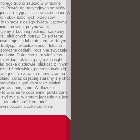
 którego trudno szukać w wirtualnej
ści. Powrót do tradycyjnych smaków
 jednak rezygnacji z nowoczesności. W
iach obok babcinych przepisów
ę inspiracje z całego świata. Łączymy
ania z nowymi przyprawami,
ujemy z kuchnią roślinną, szukamy
rsji ulubionych potraw. Dzięki temu
wa staje się laboratorium, w którym
 tradycja i współczesność, lokalne
gzotyczne dodatki, rodzinne zwyczaje i
dobania. Ostatecznie to właśnie w
iej widać, jak łączą się różne wątki
a: troska o zdrowie, bliskość z innymi,
dżet i środowisko, potrzeba twórczej
awet jeśli nie zawsze mamy czas na
obiad, coraz częściej staramy się choć
 tygodniu usiąść do stołu z daniem
ym własnoręcznie. W dłuższej
 to właśnie te codzienne, powtarzane
 styl życia, w którym jedzenie nie jest
m, ale także źródłem radości,
wa i poczucia zakorzenienia.