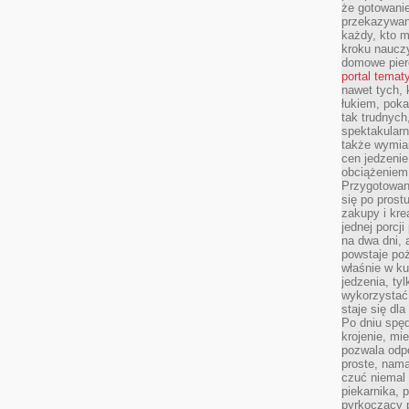
że gotowanie
przekazywaną
każdy, kto m
kroku nauczy
domowe pier
portal temat
nawet tych, 
łukiem, poka
tak trudnych
spektakular
także wymia
cen jedzenie
obciążeniem
Przygotowan
się po prost
zakupy i kre
jednej porcj
na dwa dni, 
powstaje po
właśnie w ku
jedzenia, ty
wykorzystać
staje się dla
Po dniu spę
krojenie, mi
pozwala odpo
proste, nama
czuć niemal 
piekarnika, 
pyrkoczący 