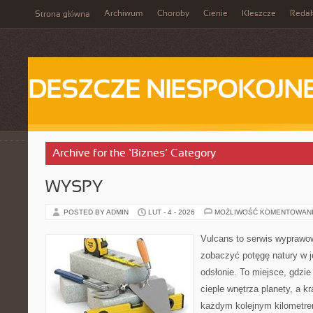
Archiwum
Choroby
Cienie
Kleszcze
Redak
Strona główna
DESZCZE NIESPOKOJN
Archive for the ‘Biznes’ Category
WYSPY
POSTED BY ADMIN
LUT - 4 - 2026
MOŻLIWOŚĆ KOMENTOWAN
Vulcans to serwis wyprawow
zobaczyć potęgę natury w je
odsłonie. To miejsce, gdzie
cieple wnętrza planety, a kr
każdym kolejnym kilometrem