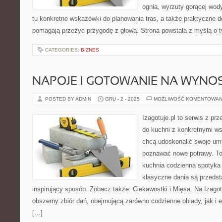
ognia, wyrzuty gorącej wod
tu konkretne wskazówki do planowania tras, a także praktyczne d
pomagają przeżyć przygodę z głową. Strona powstała z myślą o t
CATEGORIES:
BIZNES
NAPOJE I GOTOWANIE NA WYNO
POSTED BY ADMIN
GRU - 2 - 2025
MOŻLIWOŚĆ KOMENTOWAN
Izagotuje.pl to serwis z prz
do kuchni z konkretnymi w
chcą udoskonalić swoje umie
poznawać nowe potrawy. To 
kuchnia codzienna spotyka s
klasyczne dania są przedst
inspirujący sposób. Zobacz także: Ciekawostki i Mięsa. Na Izagot
obszerny zbiór dań, obejmującą zarówno codzienne obiady, jak i e
[…]