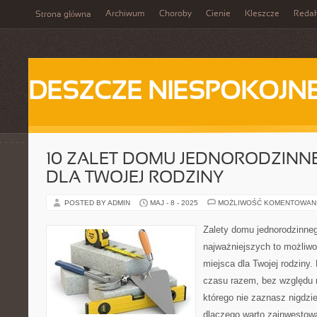
Archiwum
Choroby
Cienie
Kleszcze
Redak
Strona główna
DESZCZE NIESPOKOJN
10 ZALET DOMU JEDNORODZINNE
DLA TWOJEJ RODZINY
POSTED BY ADMIN
MAJ - 8 - 2025
MOŻLIWOŚĆ KOMENTOWAN
Zalety domu jednorodzinnego
najważniejszych to możliwo
miejsca dla Twojej rodziny.
czasu razem, bez względu n
którego nie zaznasz nigdzie
dlaczego warto zainwestow