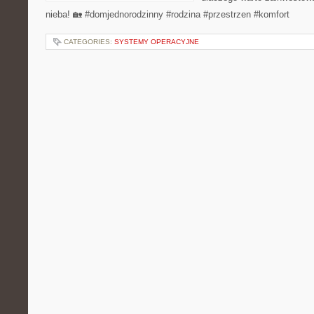
nieba! 🏡 #domjednorodzinny #rodzina #przestrzen #komfort
CATEGORIES:
SYSTEMY OPERACYJNE