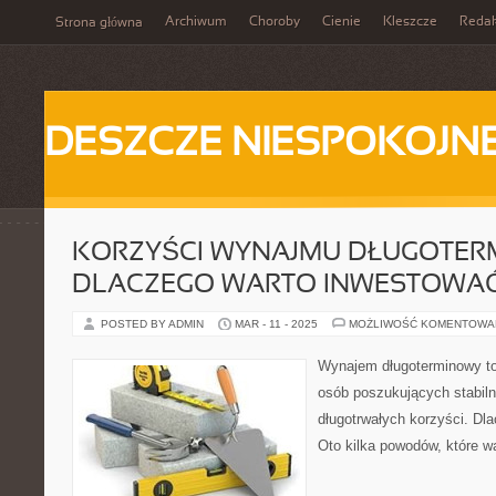
Archiwum
Choroby
Cienie
Kleszcze
Redak
Strona główna
DESZCZE NIESPOKOJN
KORZYŚCI WYNAJMU DŁUGOTER
DLACZEGO WARTO INWESTOWA
POSTED BY ADMIN
MAR - 11 - 2025
MOŻLIWOŚĆ KOMENTOWA
Wynajem długoterminowy to
osób poszukujących stabiln
długotrwałych korzyści. Dl
Oto kilka powodów, które w