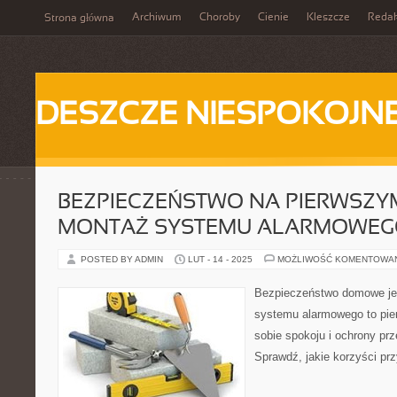
Archiwum
Choroby
Cienie
Kleszcze
Redak
Strona główna
DESZCZE NIESPOKOJN
BEZPIECZEŃSTWO NA PIERWSZYM
MONTAŻ SYSTEMU ALARMOWE
POSTED BY ADMIN
LUT - 14 - 2025
MOŻLIWOŚĆ KOMENTOWA
Bezpieczeństwo domowe jes
systemu alarmowego to pie
sobie spokoju i ochrony pr
Sprawdź, jakie korzyści prz