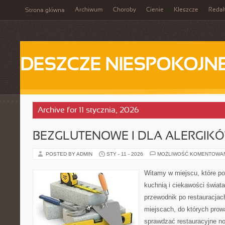
Archiwum
Choroby
Cienie
Kleszcze
Redak
Strona główna
DESZCZE NIESPOKOJN
Archive for 11 stycznia, 2026
BEZGLUTENOWE I DLA ALERGIK
POSTED BY ADMIN
STY - 11 - 2026
MOŻLIWOŚĆ KOMENTOWA
Witamy w miejscu, które p
kuchnią i ciekawości świat
przewodnik po restauracjac
miejscach, do których prowa
sprawdzać restauracyjne no