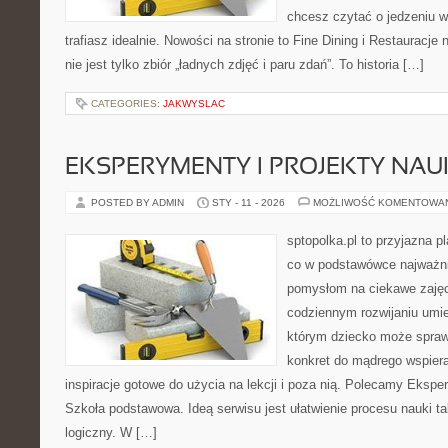
chcesz czytać o jedzeniu w
trafiasz idealnie. Nowości na stronie to Fine Dining i Restauracj
nie jest tylko zbiór „ładnych zdjęć i paru zdań”. To historia […]
CATEGORIES:
JAKWYSLAC
EKSPERYMENTY I PROJEKTY NA
POSTED BY ADMIN
STY - 11 - 2026
MOŻLIWOŚĆ KOMENTOWA
sptopolka.pl to przyjazna 
co w podstawówce najważnie
pomysłom na ciekawe zajęc
codziennym rozwijaniu umie
którym dziecko może sprawd
konkret do mądrego wspiera
inspiracje gotowe do użycia na lekcji i poza nią. Polecamy Ekspe
Szkoła podstawowa. Ideą serwisu jest ułatwienie procesu nauki ta
logiczny. W […]