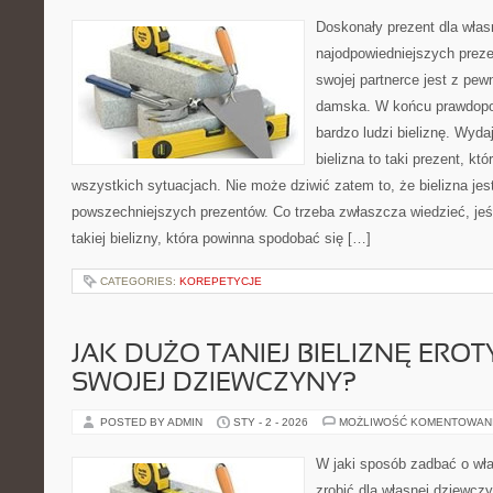
Doskonały prezent dla wła
najodpowiedniejszych prez
swojej partnerce jest z pew
damska. W końcu prawdopo
bardzo ludzi bieliznę. Wyda
bielizna to taki prezent, kt
wszystkich sytuacjach. Nie może dziwić zatem to, że bielizna jes
powszechniejszych prezentów. Co trzeba zwłaszcza wiedzieć, jeś
takiej bielizny, która powinna spodobać się […]
CATEGORIES:
KOREPETYCJE
JAK DUŻO TANIEJ BIELIZNĘ ERO
SWOJEJ DZIEWCZYNY?
POSTED BY ADMIN
STY - 2 - 2026
MOŻLIWOŚĆ KOMENTOWAN
W jaki sposób zadbać o wła
zrobić dla własnej dziewcz