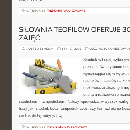
CATEGORIES:
WĘDKARSTWO A ZDROWIE
SIŁOWNIA TEOFILÓW OFERUJE B
ZAJĘĆ
POSTED BY ADMIN
STY - 2 - 2026
MOŻLIWOŚĆ KOMENTOWAN
Sitodruk w Łodzi, wykonyw
poziomie Na terytorium Łodz
wyróżniająca się w wytwarz
nadruków i napisów na konk
możliwość znaleźć tę firmę 
ona tam realizowanie różn
sitodrukiem i tampodrukiem. Należy wprowadzić w wyszukiwarkę i
frazy jak: sitodruk Łódź, tampodruk Łódź, czy też nadruki na kos
się link do tej witryny. […]
CATEGORIES:
REHABILITACJA SENIORÓW