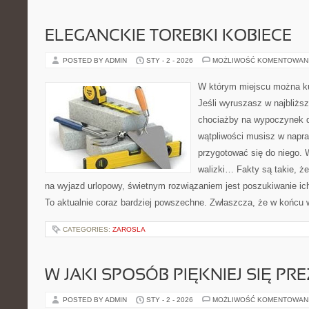
ELEGANCKIE TOREBKI KOBIECE
POSTED BY ADMIN
STY - 2 - 2026
MOŻLIWOŚĆ KOMENTOWAN
W którym miejscu można ku
Jeśli wyruszasz w najbliżs
chociażby na wypoczynek d
wątpliwości musisz w napr
przygotować się do niego.
walizki… Fakty są takie, że
na wyjazd urlopowy, świetnym rozwiązaniem jest poszukiwanie ic
To aktualnie coraz bardziej powszechne. Zwłaszcza, że w końcu w
CATEGORIES:
ZAROSLA
W JAKI SPOSÓB PIĘKNIEJ SIĘ P
POSTED BY ADMIN
STY - 2 - 2026
MOŻLIWOŚĆ KOMENTOWAN