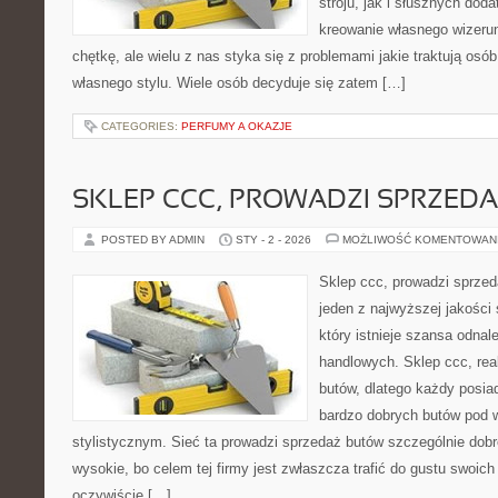
stroju, jak i słusznych do
kreowanie własnego wizeru
chętkę, ale wielu z nas styka się z problemami jakie traktują os
własnego stylu. Wiele osób decyduje się zatem […]
CATEGORIES:
PERFUMY A OKAZJE
SKLEP CCC, PROWADZI SPRZED
POSTED BY ADMIN
STY - 2 - 2026
MOŻLIWOŚĆ KOMENTOWAN
Sklep ccc, prowadzi sprzed
jeden z najwyższej jakości
który istnieje szansa odnal
handlowych. Sklep ccc, rea
butów, dlatego każdy posia
bardzo dobrych butów pod 
stylistycznym. Sieć ta prowadzi sprzedaż butów szczególnie dobre
wysokie, bo celem tej firmy jest zwłaszcza trafić do gustu swoich
oczywiście […]