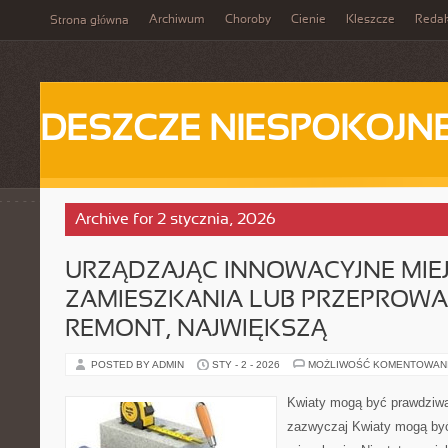
Archiwum
Choroby
Cienie
Kleszcze
Redak
Strona główna
DESZCZE NIESPOKOJN
Archive for 2 stycznia, 2026
URZĄDZAJĄC INNOWACYJNE MIE
ZAMIESZKANIA LUB PRZEPROW
REMONT, NAJWIĘKSZĄ
POSTED BY ADMIN
STY - 2 - 2026
MOŻLIWOŚĆ KOMENTOWAN
Kwiaty mogą być prawdziwą
zazwyczaj Kwiaty mogą by