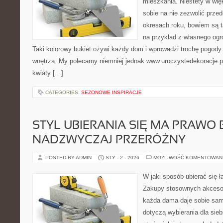
mieszkania. Niestety w w
sobie na nie zezwolić prze
okresach roku, bowiem są t
na przykład z własnego ogró
Taki kolorowy bukiet ożywi każdy dom i wprowadzi trochę pogody
wnętrza. My polecamy niemniej jednak www.uroczystedekoracje.pl.
kwiaty […]
CATEGORIES:
SEZONOWE INSPIRACJE
STYL UBIERANIA SIĘ MA PRAWO 
NADZWYCZAJ PRZERÓŻNY
POSTED BY ADMIN
STY - 2 - 2026
MOŻLIWOŚĆ KOMENTOWAN
W jaki sposób ubierać się ł
Zakupy stosownych akcesor
każda dama daje sobie sama
dotyczą wybierania dla sie